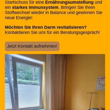
Startschuss für eine
Ernährungsumstellung
und
ein
starkes Immunsystem
. Bringen Sie Ihren
Stoffwechsel wieder in Balance und gewinnen Sie
neue Energie!
Möchten Sie Ihren Darm revitalisieren?
Kontaktieren Sie uns für ein Beratungsgespräch!
Jetzt Kontakt aufnehmen!